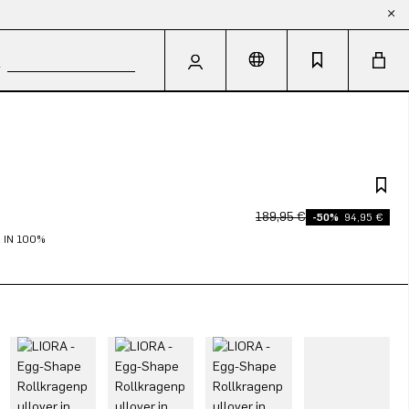
189,95 €
-50%
94,95 €
 IN 100%