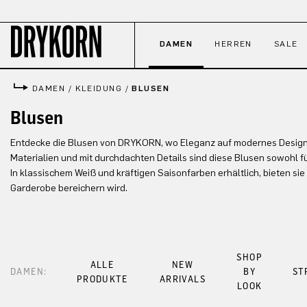
 Hauptinhalt springen
Zur Suche springen
Zur Hauptnavigation springen
DAMEN
HERREN
SALE
DAMEN
/
KLEIDUNG
/
BLUSEN
Blusen
Entdecke die Blusen von DRYKORN, wo Eleganz auf modernes Design tr
Materialien und mit durchdachten Details sind diese Blusen sowohl fü
In klassischem Weiß und kräftigen Saisonfarben erhältlich, bieten si
Garderobe bereichern wird.
SHOP
ALLE
NEW
DAMEN:
BY
ST
PRODUKTE
ARRIVALS
LOOK