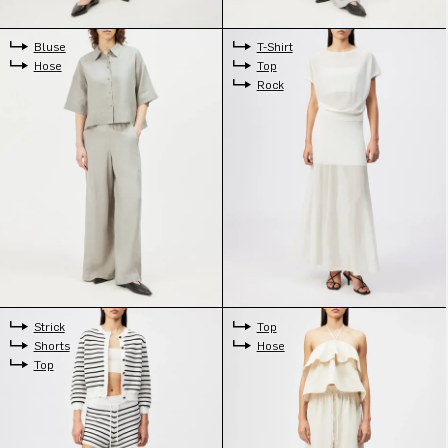
Bluse
T-Shirt
Hose
Top
Rock
Strick
Top
Shorts
Hose
Top