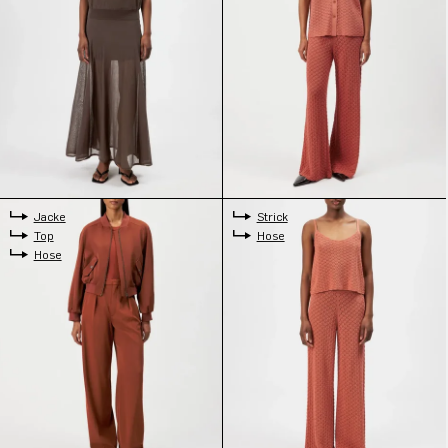
Jacke
Strick
Top
Hose
Hose