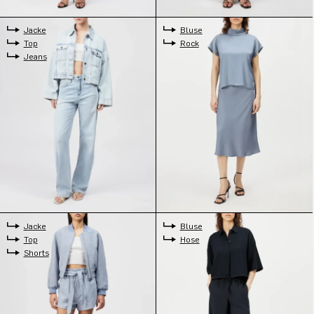
Jacke
Bluse
Top
Rock
Jeans
Jacke
Bluse
Top
Hose
Shorts