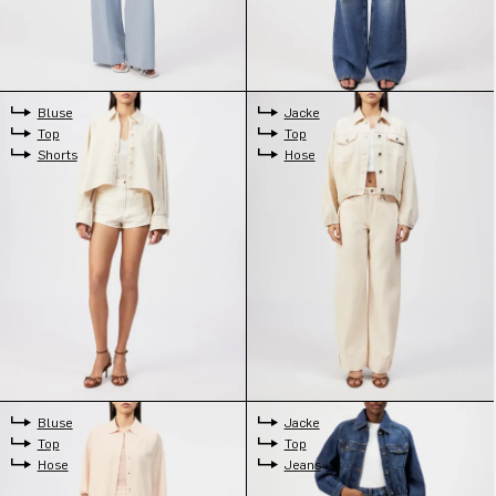
Bluse
Jacke
Top
Top
Shorts
Hose
Bluse
Jacke
Top
Top
Hose
Jeans