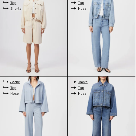
Top
Top
Shorts
Hose
Jacke
Jacke
Top
Top
Hose
Hose