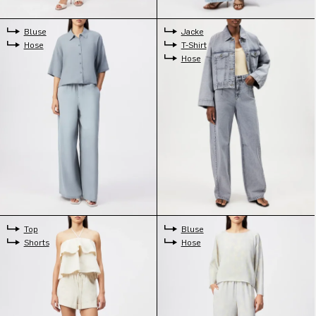
Bluse
Jacke
Hose
T-Shirt
Hose
Top
Bluse
Shorts
Hose