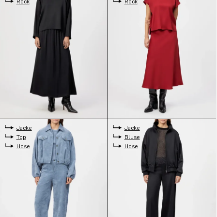
Rock
Rock
Jacke
Jacke
Top
Bluse
Hose
Hose