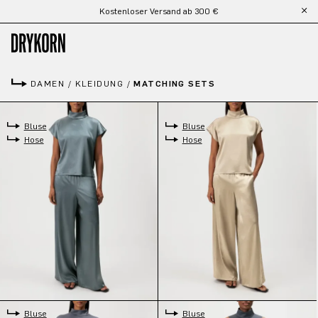
Kostenloser Versand ab 300 €
Zum Hauptinhalt springen
DAMEN
/
KLEIDUNG
/
MATCHING SETS
Bluse
Bluse
Hose
Hose
Bluse
Bluse