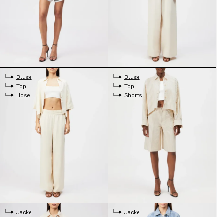
Bluse
Bluse
Top
Top
Hose
Shorts
Jacke
Jacke