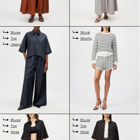
Bluse
Strick
Top
Shorts
Jeans
Bluse
Bluse
Top
Top
Hose
Hose