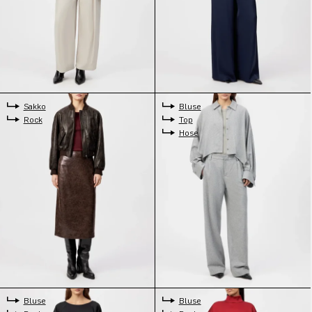
Sakko
Bluse
Rock
Top
Hose
Bluse
Bluse