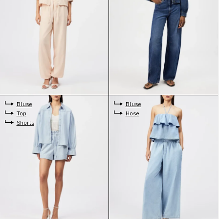
Bluse
Bluse
Top
Hose
Shorts