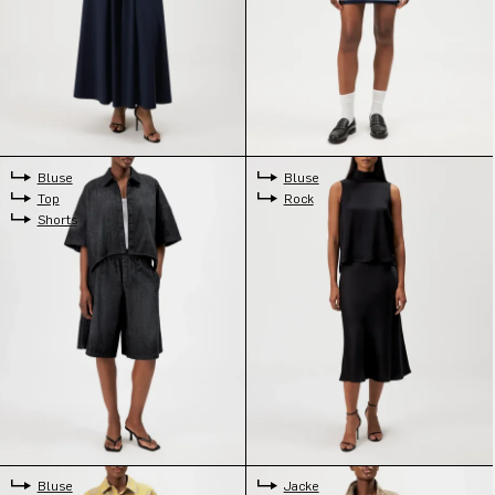
Bluse
Bluse
Top
Rock
Shorts
Bluse
Jacke