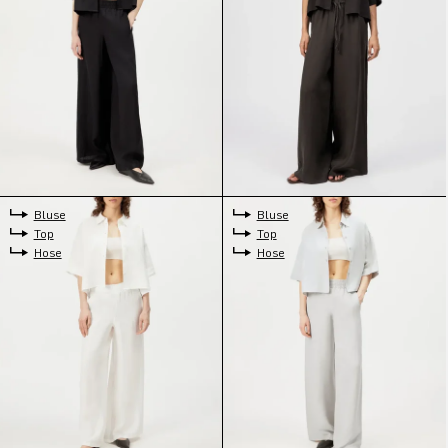
Bluse
Bluse
Top
Top
Hose
Hose