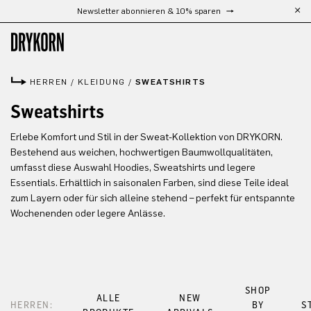
Newsletter abonnieren & 10% sparen
Zum Hauptinhalt springen
HERREN
/
KLEIDUNG
/
SWEATSHIRTS
Sweatshirts
Erlebe Komfort und Stil in der Sweat-Kollektion von DRYKORN.
Bestehend aus weichen, hochwertigen Baumwollqualitäten,
umfasst diese Auswahl Hoodies, Sweatshirts und legere
Essentials. Erhältlich in saisonalen Farben, sind diese Teile ideal
zum Layern oder für sich alleine stehend – perfekt für entspannte
Wochenenden oder legere Anlässe.
SHOP
ALLE
NEW
HERREN:
BY
S