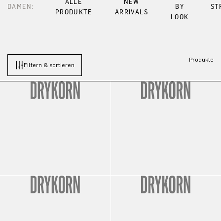
ALLE
NEW
DAMEN:
BY
ST
PRODUKTE
ARRIVALS
LOOK
Produkte
Filtern & sortieren