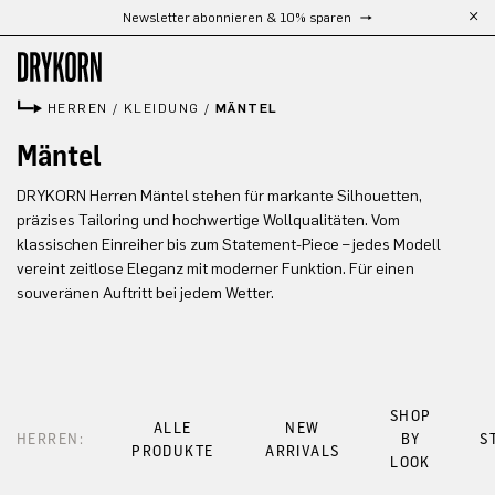
Newsletter abonnieren & 10% sparen
Zum Hauptinhalt springen
HERREN
/
KLEIDUNG
/
MÄNTEL
Mäntel
DRYKORN Herren Mäntel stehen für markante Silhouetten,
präzises Tailoring und hochwertige Wollqualitäten. Vom
klassischen Einreiher bis zum Statement-Piece – jedes Modell
vereint zeitlose Eleganz mit moderner Funktion. Für einen
souveränen Auftritt bei jedem Wetter.
SHOP
ALLE
NEW
HERREN:
BY
S
PRODUKTE
ARRIVALS
LOOK