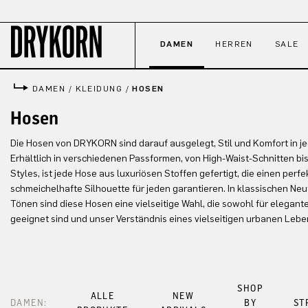
 Hauptinhalt springen
Zur Suche springen
Zur Hauptnavigation springen
DAMEN
HERREN
SALE
DAMEN
/
KLEIDUNG
/
HOSEN
Hosen
Die Hosen von DRYKORN sind darauf ausgelegt, Stil und Komfort in j
Erhältlich in verschiedenen Passformen, von High-Waist-Schnitten bi
Styles, ist jede Hose aus luxuriösen Stoffen gefertigt, die einen perfe
schmeichelhafte Silhouette für jeden garantieren. In klassischen Ne
Tönen sind diese Hosen eine vielseitige Wahl, die sowohl für elegante
geeignet sind und unser Verständnis eines vielseitigen urbanen Lebens
SHOP
ALLE
NEW
DAMEN:
BY
ST