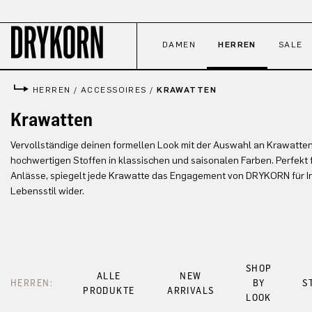
 Hauptinhalt springen
Zur Suche springen
Zur Hauptnavigation springen
DAMEN
HERREN
SALE
HERREN
/
ACCESSOIRES
/
KRAWATTEN
Krawatten
Vervollständige deinen formellen Look mit der Auswahl an Krawatte
hochwertigen Stoffen in klassischen und saisonalen Farben. Perfekt 
Anlässe, spiegelt jede Krawatte das Engagement von DRYKORN für In
Lebensstil wider.
SHOP
ALLE
NEW
HERREN:
BY
S
PRODUKTE
ARRIVALS
LOOK