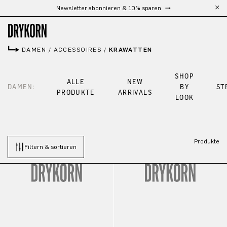
Newsletter abonnieren & 10% sparen
Zum Hauptinhalt springen
DAMEN
/
ACCESSOIRES
/
KRAWATTEN
SHOP
ALLE
NEW
DAMEN:
BY
ST
PRODUKTE
ARRIVALS
LOOK
Produkte
Filtern & sortieren