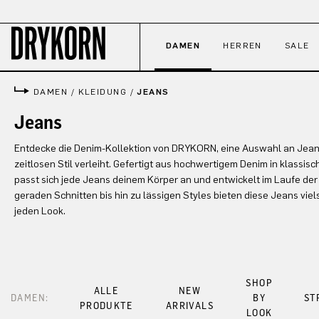
 Hauptinhalt springen
Zur Suche springen
Zur Hauptnavigation springen
DAMEN
HERREN
SALE
DAMEN
/
KLEIDUNG
/
JEANS
Jeans
Entdecke die Denim-Kollektion von DRYKORN, eine Auswahl an Jeans
zeitlosen Stil verleiht. Gefertigt aus hochwertigem Denim in klass
passt sich jede Jeans deinem Körper an und entwickelt im Laufe der Z
geraden Schnitten bis hin zu lässigen Styles bieten diese Jeans viel
jeden Look.
SHOP
ALLE
NEW
DAMEN:
BY
ST
PRODUKTE
ARRIVALS
LOOK