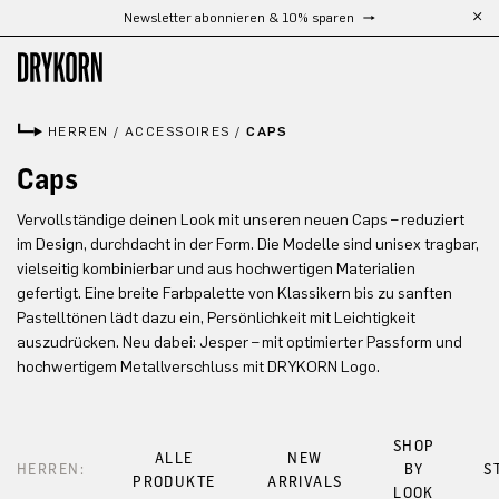
Newsletter abonnieren & 10% sparen
Zum Hauptinhalt springen
HERREN
/
ACCESSOIRES
/
CAPS
Caps
Vervollständige deinen Look mit unseren neuen Caps – reduziert
im Design, durchdacht in der Form. Die Modelle sind unisex tragbar,
vielseitig kombinierbar und aus hochwertigen Materialien
gefertigt. Eine breite Farbpalette von Klassikern bis zu sanften
Pastelltönen lädt dazu ein, Persönlichkeit mit Leichtigkeit
auszudrücken. Neu dabei: Jesper – mit optimierter Passform und
hochwertigem Metallverschluss mit DRYKORN Logo.
SHOP
ALLE
NEW
HERREN:
BY
S
PRODUKTE
ARRIVALS
LOOK