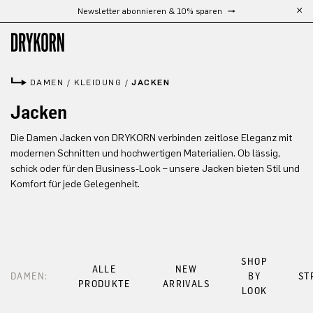
Newsletter abonnieren & 10% sparen
Zum Hauptinhalt springen
DAMEN
/
KLEIDUNG
/
JACKEN
Jacken
Die Damen Jacken von DRYKORN verbinden zeitlose Eleganz mit
modernen Schnitten und hochwertigen Materialien. Ob lässig,
schick oder für den Business-Look – unsere Jacken bieten Stil und
Komfort für jede Gelegenheit.
SHOP
ALLE
NEW
DAMEN:
BY
ST
PRODUKTE
ARRIVALS
LOOK