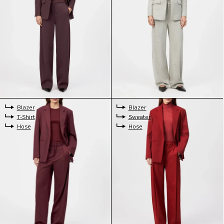
Blazer
Blazer
T-Shirt
Sweater
Hose
Hose