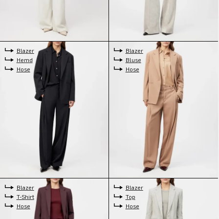
Blazer
Blazer
Hemd
Bluse
Hose
Hose
Blazer
Blazer
T-Shirt
Top
Hose
Hose