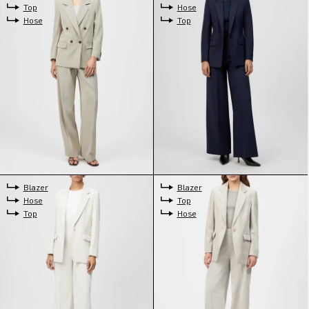
Top
Hose
Hose
Top
Blazer
Blazer
Hose
Top
Top
Hose