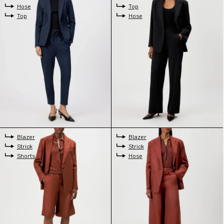
Hose
Top
Top
Hose
Blazer
Blazer
Strick
Strick
Shorts
Hose