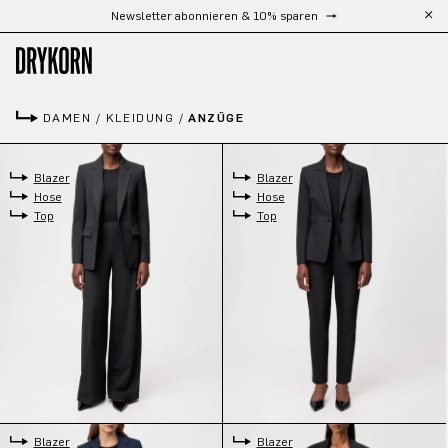
Kostenloser Versand ab 300 €
Zum Hauptinhalt springen
DAMEN
/
KLEIDUNG
/
ANZÜGE
Blazer
Blazer
Hose
Hose
Top
Top
Blazer
Blazer