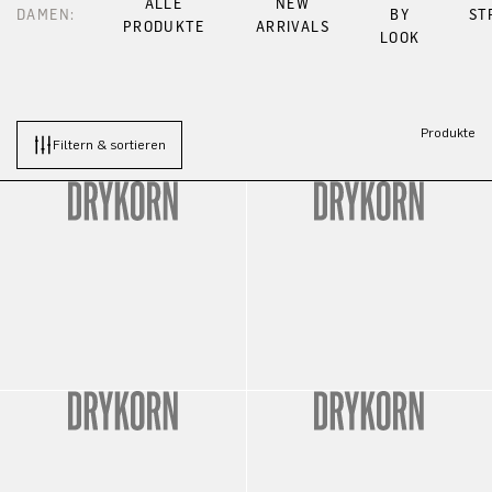
ALLE
NEW
DAMEN:
BY
ST
PRODUKTE
ARRIVALS
LOOK
Produkte
Filtern & sortieren