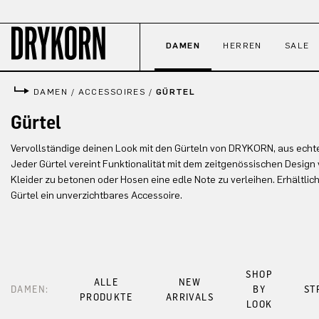
 Hauptinhalt springen
Zur Suche springen
Zur Hauptnavigation springen
DAMEN
HERREN
SALE
DAMEN
/
ACCESSOIRES
/
GÜRTEL
Gürtel
Vervollständige deinen Look mit den Gürteln von DRYKORN, aus echte
Jeder Gürtel vereint Funktionalität mit dem zeitgenössischen Design
Kleider zu betonen oder Hosen eine edle Note zu verleihen. Erhältlich 
Gürtel ein unverzichtbares Accessoire.
SHOP
ALLE
NEW
DAMEN:
BY
ST
PRODUKTE
ARRIVALS
LOOK