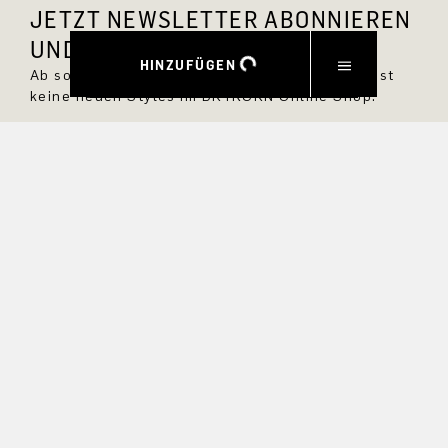
JETZT NEWSLETTER ABONNIEREN
UND 10 % RABATT SICHERN.
HINZUFÜGEN
Ab sofort bist Du immer up to date und verpasst
keine neuen Styles im DRYKORN Online Shop.
VORNAME
NACHNAME
E-MAIL
INTERESSEN