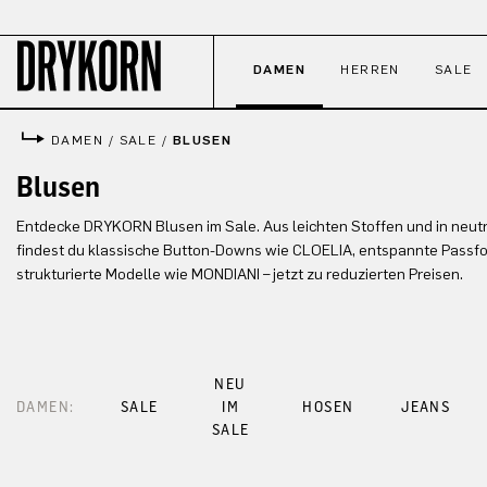
 Hauptinhalt springen
Zur Suche springen
Zur Hauptnavigation springen
DAMEN
HERREN
SALE
DAMEN
/
SALE
/
BLUSEN
Blusen
Entdecke DRYKORN Blusen im Sale. Aus leichten Stoffen und in neut
findest du klassische Button-Downs wie CLOELIA, entspannte Pass
strukturierte Modelle wie MONDIANI – jetzt zu reduzierten Preisen.
NEU
DAMEN:
SALE
IM
HOSEN
JEANS
SALE