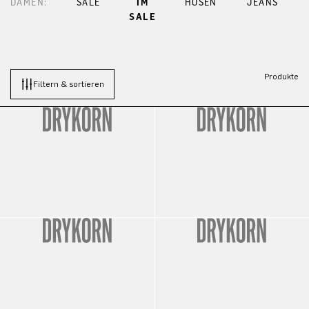
DAMEN:
SALE
IM
HOSEN
JEANS
SALE
Produkte
Filtern & sortieren