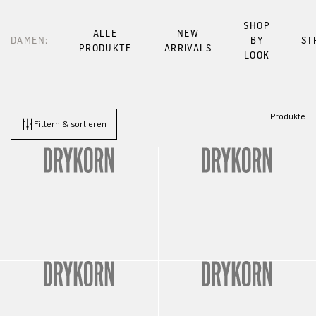
SHOP
ALLE
NEW
DAMEN:
BY
ST
PRODUKTE
ARRIVALS
LOOK
Produkte
Filtern & sortieren