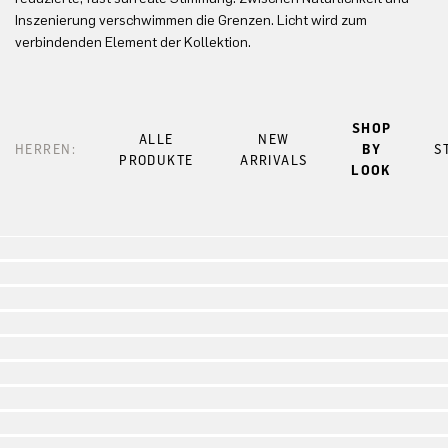
Inszenierung verschwimmen die Grenzen. Licht wird zum
verbindenden Element der Kollektion.
SHOP
ALLE
NEW
HERREN:
BY
S
PRODUKTE
ARRIVALS
LOOK
Look 1
Look 2
Look 3
Look 4
Look 5
Look 6
Look 7
Look 8