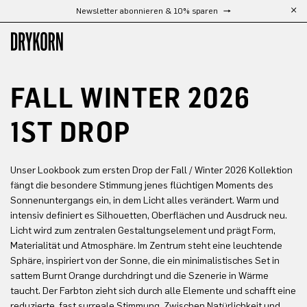
Newsletter abonnieren & 10% sparen
Zum Hauptinhalt springen
FALL WINTER 2026
1ST DROP
Unser Lookbook zum ersten Drop der Fall / Winter 2026 Kollektion
fängt die besondere Stimmung jenes flüchtigen Moments des
Sonnenuntergangs ein, in dem Licht alles verändert. Warm und
intensiv definiert es Silhouetten, Oberflächen und Ausdruck neu.
Licht wird zum zentralen Gestaltungselement und prägt Form,
Materialität und Atmosphäre. Im Zentrum steht eine leuchtende
Sphäre, inspiriert von der Sonne, die ein minimalistisches Set in
sattem Burnt Orange durchdringt und die Szenerie in Wärme
taucht. Der Farbton zieht sich durch alle Elemente und schafft eine
reduzierte, fast surreale Stimmung. Zwischen Natürlichkeit und