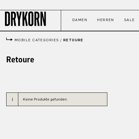
 Hauptinhalt springen
Zur Suche springen
Zur Hauptnavigation springen
DAMEN
HERREN
SALE
MOBILE CATEGORIES
/
RETOURE
Retoure
Keine Produkte gefunden.