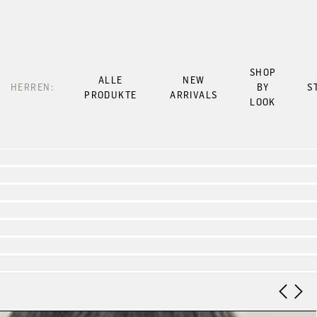
SHOP
ALLE
NEW
HERREN:
BY
S
PRODUKTE
ARRIVALS
LOOK
Look 1
Look 2
Look 3
Look 4
Look 5
Look 6
Look 7