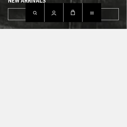
NEW ARRIVALS
SHOP NOW
CONTACT US.
Mo - Fr: 09h00 - 18h00
Sa: Geschlossen
So: Geschlossen
T +49 388 742 49002
HELP CENTER
TRACK YOUR
ORDER