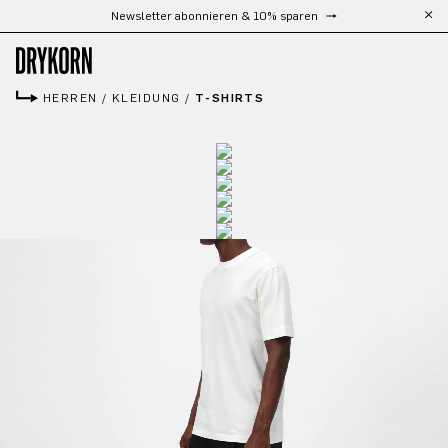
Kostenloser Versand ab 300 €
Zum Hauptinhalt springen
HERREN
/
KLEIDUNG
/
T-SHIRTS