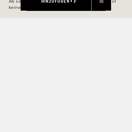
HINZUFÜGEN
Ab sofort bist Du immer up to date und verpasst
keine neuen Styles im DRYKORN Online Shop.
VORNAME
NACHNAME
E-MAIL
INTERESSEN
Ja, ich möchte über exklusive Angebote und
Produktvorschauen auf dem Laufenden bleiben.
Informationen zur Stornierung und Datenverarbeitung finden