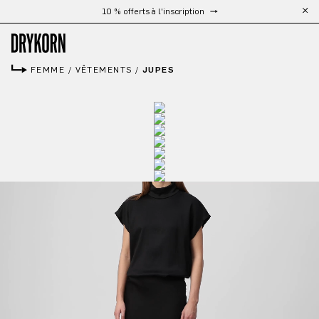
Livraison gratuite à partir de 300 €
Passer au contenu principal
FEMME
/
VÊTEMENTS
/
JUPES