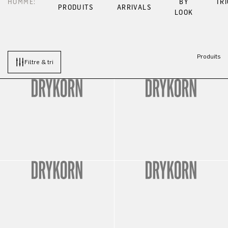
HOMME:
BY
TR
PRODUITS
ARRIVALS
LOOK
Produits
Filtre & tri