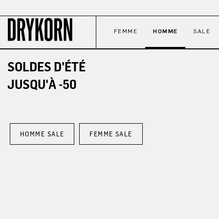
ser au contenu principal
Passer à la recherche
Passer à la navigation principale
FEMME
HOMME
SALE
SOLDES D'ÉTÉ
JUSQU'À -50
HOMME SALE
FEMME SALE