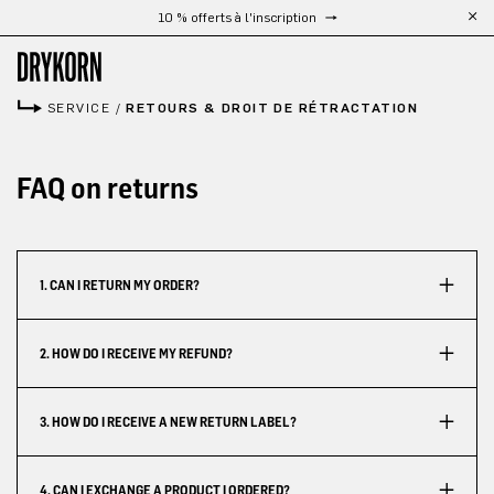
10 % offerts à l'inscription
Passer au contenu principal
SERVICE
/
RETOURS & DROIT DE RÉTRACTATION
FAQ on returns
1. CAN I RETURN MY ORDER?
2. HOW DO I RECEIVE MY REFUND?
3. HOW DO I RECEIVE A NEW RETURN LABEL?
4. CAN I EXCHANGE A PRODUCT I ORDERED?