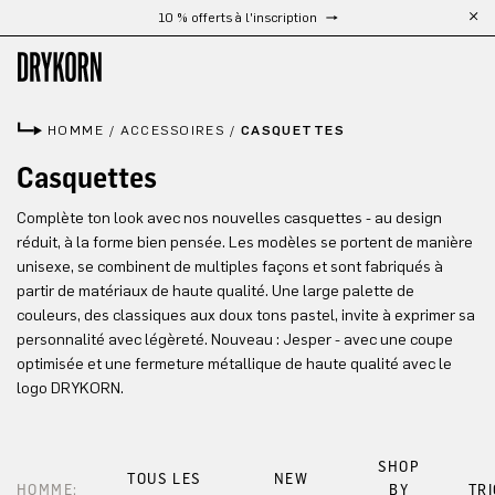
10 % offerts à l'inscription
Passer au contenu principal
HOMME
/
ACCESSOIRES
/
CASQUETTES
Casquettes
Complète ton look avec nos nouvelles casquettes - au design
réduit, à la forme bien pensée. Les modèles se portent de manière
unisexe, se combinent de multiples façons et sont fabriqués à
partir de matériaux de haute qualité. Une large palette de
couleurs, des classiques aux doux tons pastel, invite à exprimer sa
personnalité avec légèreté. Nouveau : Jesper - avec une coupe
optimisée et une fermeture métallique de haute qualité avec le
logo DRYKORN.
SHOP
TOUS LES
NEW
HOMME:
BY
TR