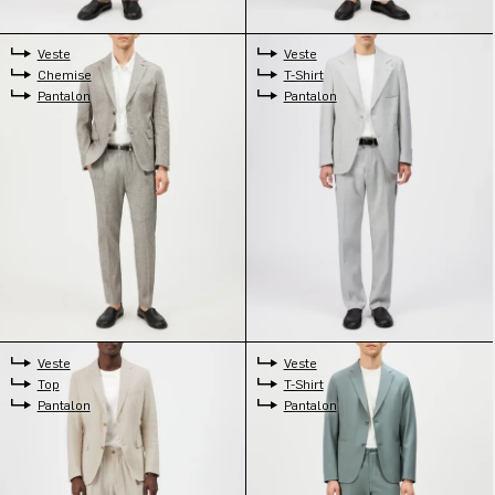
Veste
Veste
Chemise
T-Shirt
Pantalon
Pantalon
Veste
Veste
Top
T-Shirt
Pantalon
Pantalon