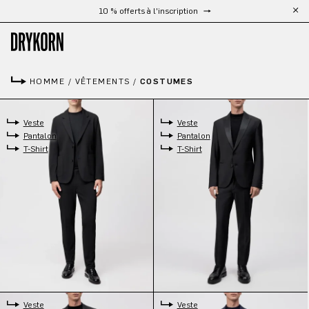
Livraison gratuite à partir de 300 €
10 % offerts à l'inscription
Passer au contenu principal
HOMME
/
VÊTEMENTS
/
COSTUMES
Veste
Veste
Pantalon
Pantalon
T-Shirt
T-Shirt
Veste
Veste