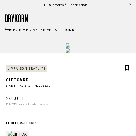
Livraison gratuite à partir de 300 €
Passer au contenu principal
HOMME
/
VÊTEMENTS
/
TRICOT
LIVRAISON GRATUITE
GIFTCARD
CARTE CADEAU DRYKORN
27,50 CHF
Prix TTC, frais de livraison en sus
COULEUR -
BLANC