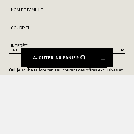
NOM DE FAMILLE
COURRIEL
INTÉRÊT
AJOUTER AU PANIER
Oui, je souhaite être tenu au courant des offres exclusives et
des avant-premières de produits. Nous fournissons des
informations sur l'annulation et le traitement des données
dans notre politique de confidentialité.
ENVOYER