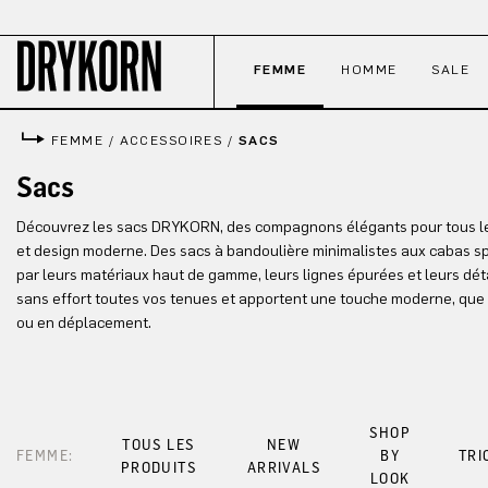
ser au contenu principal
Passer à la recherche
Passer à la navigation principale
FEMME
HOMME
SALE
FEMME
/
ACCESSOIRES
/
SACS
Sacs
Découvrez les sacs DRYKORN, des compagnons élégants pour tous les 
et design moderne. Des sacs à bandoulière minimalistes aux cabas s
par leurs matériaux haut de gamme, leurs lignes épurées et leurs déta
sans effort toutes vos tenues et apportent une touche moderne, que 
ou en déplacement.
SHOP
TOUS LES
NEW
FEMME:
BY
TRI
PRODUITS
ARRIVALS
LOOK