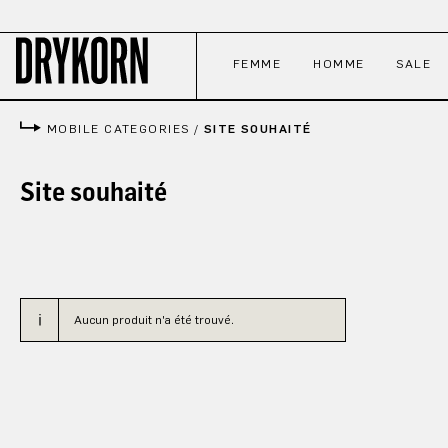
ser au contenu principal
Passer à la recherche
Passer à la navigation principale
FEMME
HOMME
SALE
MOBILE CATEGORIES
/
SITE SOUHAITÉ
Site souhaité
Aucun produit n'a été trouvé.