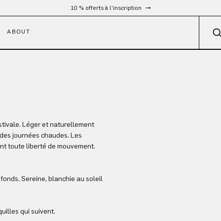
Livraison gratuite à partir de 300 €
ABOUT
estivale. Léger et naturellement
s des journées chaudes. Les
ent toute liberté de mouvement.
fonds. Sereine, blanchie au soleil
uilles qui suivent.