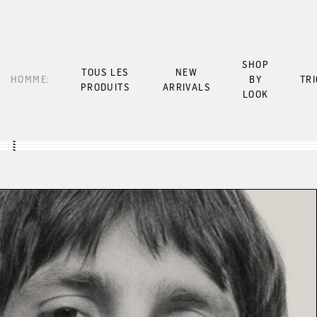
SHOP
TOUS LES
NEW
HOMME:
BY
TR
PRODUITS
ARRIVALS
LOOK
Look 1
Look 3
Look 5
Look 7