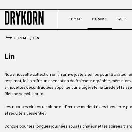
ser au contenu principal
Passer à la recherche
Passer à la navigation principale
FEMME
HOMME
SALE
HOMME
/
LIN
Lin
Notre nouvelle collection en lin arrive juste à temps pour la chaleur 
respirant, le lin offre une sensation de fraîcheur agréable, même lor
silhouettes décontractées apportent une légèreté naturelle et laiss
Rien ne semble lourd.
Les nuances claires de blanc et d’écru se marient à des tons terre pro
et réduite à l'essentiel.
Conçue pour les longues journées sous la chaleur et les soirées tranq