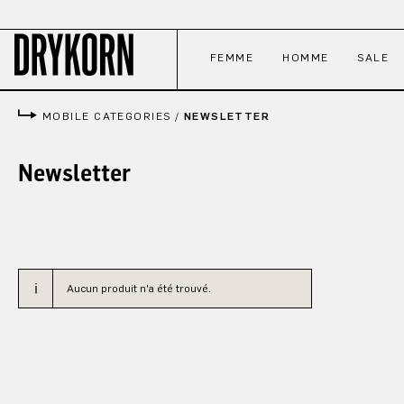
ser au contenu principal
Passer à la recherche
Passer à la navigation principale
FEMME
HOMME
SALE
MOBILE CATEGORIES
/
NEWSLETTER
Newsletter
Aucun produit n'a été trouvé.