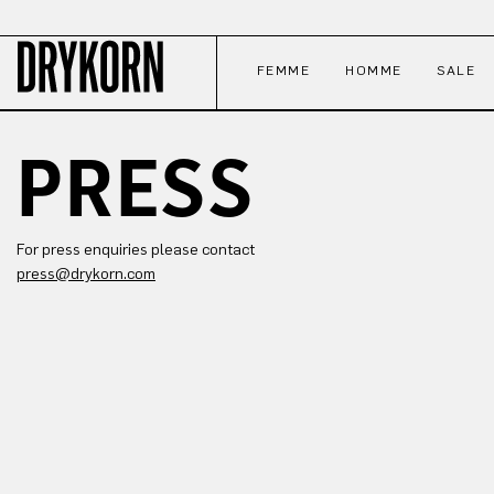
ser au contenu principal
Passer à la recherche
Passer à la navigation principale
FEMME
HOMME
SALE
PRESS
For press enquiries please contact
press@drykorn.com