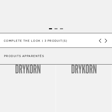
Ignorer la galerie de produits
COMPLETE THE LOOK | 3 PRODUIT(S)
PRODUITS APPARENTÉS