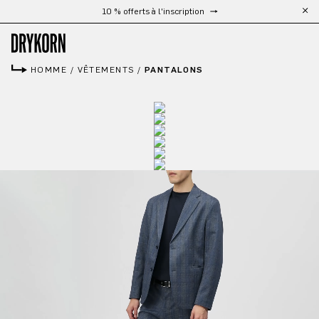
Livraison gratuite à partir de 300 €
Passer au contenu principal
HOMME
/
VÊTEMENTS
/
PANTALONS