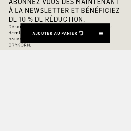
ABONNEZ-VOUS DÈS MAINTENANT
À LA NEWSLETTER ET BÉNÉFICIEZ
DE 10 % DE RÉDUCTION.
Désormais, vous serez toujours au courant des
dernières nouveautés et ne manquerez aucun
AJOUTER AU PANIER
nouveau modèle dans la boutique en ligne
DRYKORN.
PRÉNOM
NOM DE FAMILLE
COURRIEL
INTÉRÊT