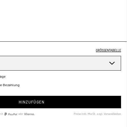
GRÖSSENTABELLE
Tage
re Bezahlung
HINZUFÜGEN
mit
oder
Preise inkl. MwSt. zzgl. Versandkosten