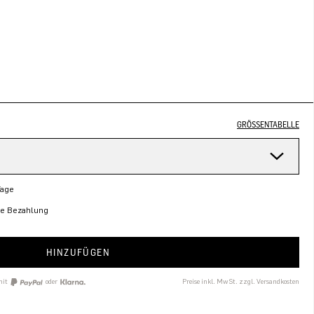
GRÖSSENTABELLE
Tage
re Bezahlung
HINZUFÜGEN
mit
oder
Preise inkl. MwSt. zzgl. Versandkosten