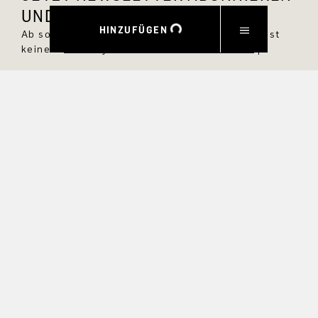
UND 10 % RABATT SICHERN.
HINZUFÜGEN
Ab sofort bist Du immer up to date und verpasst
keine neuen Styles im DRYKORN Online Shop.
VORNAME
NACHNAME
E-MAIL
INTERESSEN
Ja, ich möchte über exklusive Angebote und