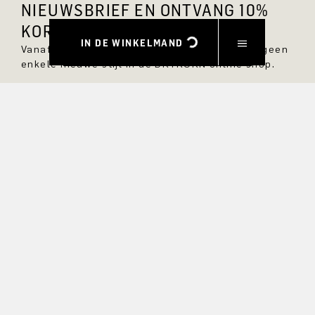
NIEUWSBRIEF EN ONTVANG 10%
KORTING.
IN DE WINKELMAND
Vanaf nu ben je altijd op de hoogte en mis je geen
enkele nieuwe stijl in de DRYKORN online shop.
VOORNAAM
ACHTERNAAM
E-MAIL
RENTE