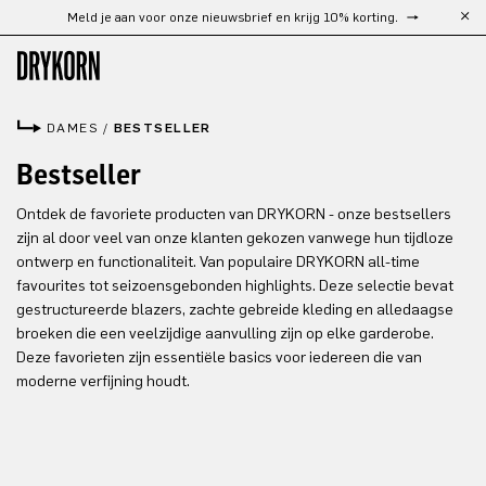
Meld je aan voor onze nieuwsbrief en krijg 10% korting.
Ga naar de hoofdinhoud
DAMES
/
BESTSELLER
Bestseller
Ontdek de favoriete producten van DRYKORN - onze bestsellers
zijn al door veel van onze klanten gekozen vanwege hun tijdloze
ontwerp en functionaliteit. Van populaire DRYKORN all-time
favourites tot seizoensgebonden highlights. Deze selectie bevat
gestructureerde blazers, zachte gebreide kleding en alledaagse
broeken die een veelzijdige aanvulling zijn op elke garderobe.
Deze favorieten zijn essentiële basics voor iedereen die van
moderne verfijning houdt.