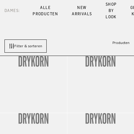
SHOP
ALLE
NEW
G
DAMES:
BY
PRODUCTEN
ARRIVALS
LOOK
Producten
Filter & sorteren