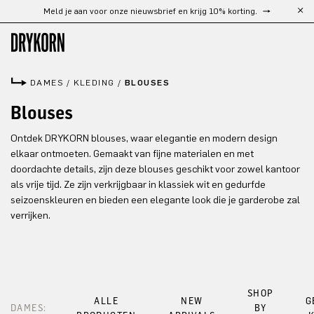
Meld je aan voor onze nieuwsbrief en krijg 10% korting.
Ga naar de hoofdinhoud
DAMES
/
KLEDING
/
BLOUSES
Blouses
Ontdek DRYKORN blouses, waar elegantie en modern design
elkaar ontmoeten. Gemaakt van fijne materialen en met
doordachte details, zijn deze blouses geschikt voor zowel kantoor
als vrije tijd. Ze zijn verkrijgbaar in klassiek wit en gedurfde
seizoenskleuren en bieden een elegante look die je garderobe zal
verrijken.
SHOP
ALLE
NEW
G
DAMES:
BY