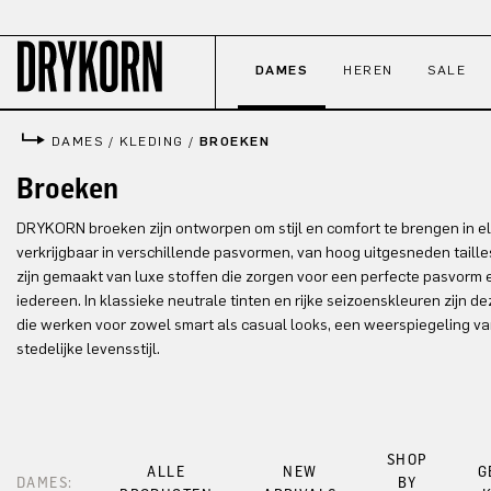
naar de hoofdinhoud
Ga naar de zoekopdracht
Ga naar de hoofdnavigatie
DAMES
HEREN
SALE
DAMES
/
KLEDING
/
BROEKEN
Broeken
DRYKORN broeken zijn ontworpen om stijl en comfort te brengen in el
verkrijgbaar in verschillende pasvormen, van hoog uitgesneden taille
zijn gemaakt van luxe stoffen die zorgen voor een perfecte pasvorm e
iedereen. In klassieke neutrale tinten en rijke seizoenskleuren zijn 
die werken voor zowel smart als casual looks, een weerspiegeling va
stedelijke levensstijl.
SHOP
ALLE
NEW
G
DAMES:
BY