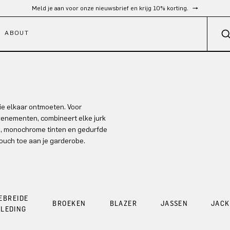
Meld je aan voor onze nieuwsbrief en krijg 10% korting.
ABOUT
e elkaar ontmoeten. Voor
venementen, combineert elke jurk
le, monochrome tinten en gedurfde
touch toe aan je garderobe.
EBREIDE
BROEKEN
BLAZER
JASSEN
JACK
KLEDING