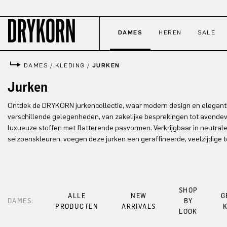
naar de hoofdinhoud
Ga naar de zoekopdracht
Ga naar de hoofdnavigatie
DAMES
HEREN
SALE
DAMES
/
KLEDING
/
JURKEN
Jurken
Ontdek de DRYKORN jurkencollectie, waar modern design en eleganti
verschillende gelegenheden, van zakelijke besprekingen tot avonde
luxueuze stoffen met flatterende pasvormen. Verkrijgbaar in neutra
seizoenskleuren, voegen deze jurken een geraffineerde, veelzijdige 
SHOP
ALLE
NEW
G
DAMES:
BY
PRODUCTEN
ARRIVALS
LOOK