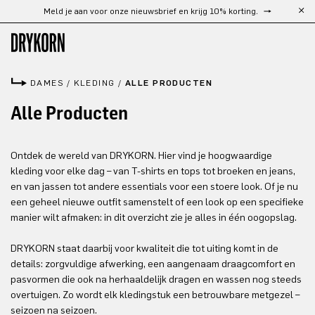
Meld je aan voor onze nieuwsbrief en krijg 10% korting.
Ga naar de hoofdinhoud
DAMES
/
KLEDING
/
ALLE PRODUCTEN
Alle Producten
Ontdek de wereld van DRYKORN. Hier vind je hoogwaardige
kleding voor elke dag – van T-shirts en tops tot broeken en jeans,
en van jassen tot andere essentials voor een stoere look. Of je nu
een geheel nieuwe outfit samenstelt of een look op een specifieke
manier wilt afmaken: in dit overzicht zie je alles in één oogopslag.
DRYKORN staat daarbij voor kwaliteit die tot uiting komt in de
details: zorgvuldige afwerking, een aangenaam draagcomfort en
pasvormen die ook na herhaaldelijk dragen en wassen nog steeds
overtuigen. Zo wordt elk kledingstuk een betrouwbare metgezel –
seizoen na seizoen.