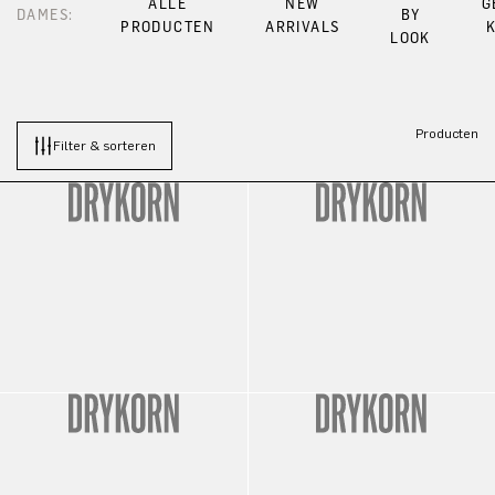
ALLE
NEW
G
DAMES:
BY
PRODUCTEN
ARRIVALS
LOOK
Producten
Filter & sorteren