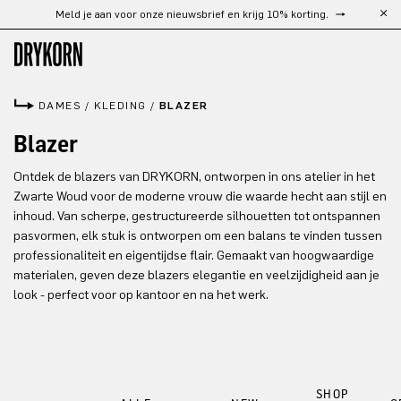
Meld je aan voor onze nieuwsbrief en krijg 10% korting.
Ga naar de hoofdinhoud
DAMES
/
KLEDING
/
BLAZER
Blazer
Ontdek de blazers van DRYKORN, ontworpen in ons atelier in het
Zwarte Woud voor de moderne vrouw die waarde hecht aan stijl en
inhoud. Van scherpe, gestructureerde silhouetten tot ontspannen
pasvormen, elk stuk is ontworpen om een balans te vinden tussen
professionaliteit en eigentijdse flair. Gemaakt van hoogwaardige
materialen, geven deze blazers elegantie en veelzijdigheid aan je
look - perfect voor op kantoor en na het werk.
SHOP