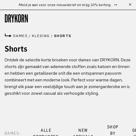
Meld je aan voor onze nieuwsbrief en krijg 10% korting.
Ga naar de hoofdinhoud
DAMES
/
KLEDING
/
SHORTS
Shorts
Ontdek de selectie korte broeken voor dames van DRYKORN. Deze
shorts zijn gemaakt van ademende stoffen zoals katoen en linnen
en hebben een getailleerde snit die een ontspannen pasvorm
combineert met een moderne look. Perfect voor warme dagen,
brengt elk paar een veelzijdige touch aan je zomergarderobe en is
geschikt voor zowel casual als verhoogde styling.
SHOP
ALLE
NEW
G
DAMES:
BY