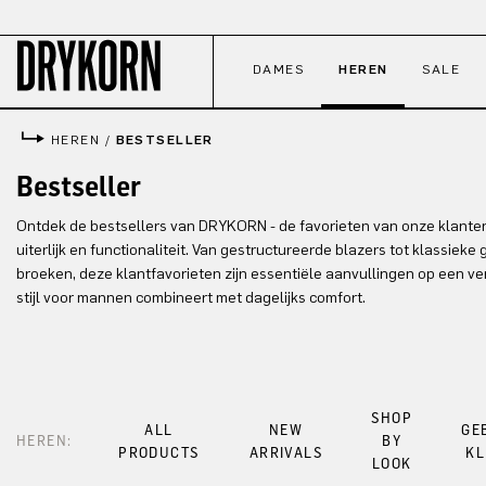
naar de hoofdinhoud
Ga naar de zoekopdracht
Ga naar de hoofdnavigatie
DAMES
HEREN
SALE
HEREN
/
BESTSELLER
Bestseller
Ontdek de bestsellers van DRYKORN - de favorieten van onze klanten
uiterlijk en functionaliteit. Van gestructureerde blazers tot klassieke
broeken, deze klantfavorieten zijn essentiële aanvullingen op een v
stijl voor mannen combineert met dagelijks comfort.
SHOP
ALL
NEW
GE
HEREN:
BY
PRODUCTS
ARRIVALS
KL
LOOK