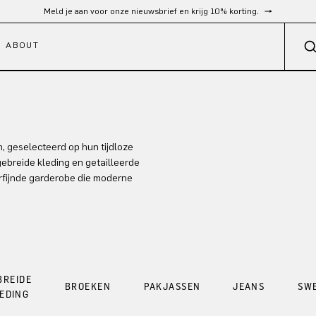
Meld je aan voor onze nieuwsbrief en krijg 10% korting.
ABOUT
, geselecteerd op hun tijdloze
 gebreide kleding en getailleerde
erfijnde garderobe die moderne
BREIDE
BROEKEN
PAKJASSEN
JEANS
SW
EDING