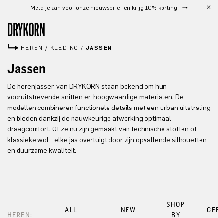
Meld je aan voor onze nieuwsbrief en krijg 10% korting.
Ga naar de hoofdinhoud
HEREN
/
KLEDING
/
JASSEN
Jassen
De herenjassen van DRYKORN staan bekend om hun
vooruitstrevende snitten en hoogwaardige materialen. De
modellen combineren functionele details met een urban uitstraling
en bieden dankzij de nauwkeurige afwerking optimaal
draagcomfort. Of ze nu zijn gemaakt van technische stoffen of
klassieke wol – elke jas overtuigt door zijn opvallende silhouetten
en duurzame kwaliteit.
SHOP
ALL
NEW
GE
HEREN:
BY