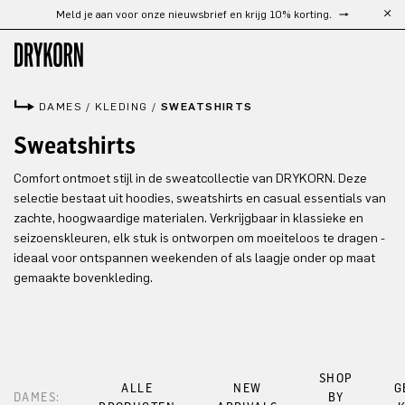
Meld je aan voor onze nieuwsbrief en krijg 10% korting.
Ga naar de hoofdinhoud
DAMES
/
KLEDING
/
SWEATSHIRTS
Sweatshirts
Comfort ontmoet stijl in de sweatcollectie van DRYKORN. Deze
selectie bestaat uit hoodies, sweatshirts en casual essentials van
zachte, hoogwaardige materialen. Verkrijgbaar in klassieke en
seizoenskleuren, elk stuk is ontworpen om moeiteloos te dragen -
ideaal voor ontspannen weekenden of als laagje onder op maat
gemaakte bovenkleding.
SHOP
ALLE
NEW
G
DAMES:
BY